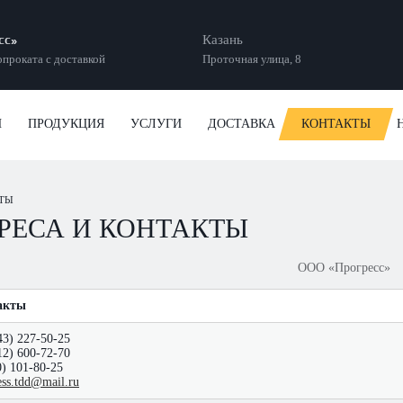
сс»
Казань
проката с доставкой
Проточная улица, 8
И
ПРОДУКЦИЯ
УСЛУГИ
ДОСТАВКА
КОНТАКТЫ
ТЫ
РЕСА И КОНТАКТЫ
ООО
«Прогресс»
акты
43) 227-50-25
12) 600-72-70
0) 101-80-25
ess.tdd@mail.ru