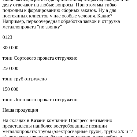
делу отвечают на любые вопросы. При этом мы гибко
подходим к формированию сборных заказов. Ну а для
постоянных клиентов у нас особые условия. Какие?
Например, первоочередная обработка заявок и отгрузка
металлопроката "по звонку"
0
1
2
3
300 000
тонн Сортового проката отгружено
250 000
тонн труб отгружено
150 000
тонн Листового проката отгружено
Наша
продукция
На складах в Казани компании Прогресс неизменно
представлены наиболее востребованные позиции
металлопроката: трубы (электросварные трубы, трубы х/к и г/
к), арматура, швеллер, балка, круг, уголок, нержавейка, а