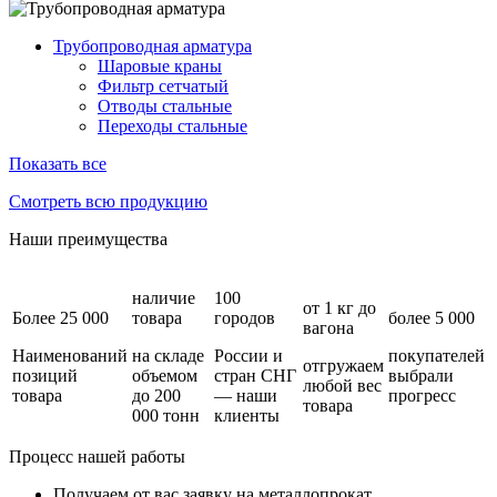
Трубопроводная арматура
Шаровые краны
Фильтр сетчатый
Отводы стальные
Переходы стальные
Показать все
Смотреть всю продукцию
Наши
преимущества
наличие
100
от 1 кг до
Более 25 000
товара
городов
более 5 000
вагона
Наименований
на складе
России и
покупателей
отгружаем
позиций
объемом
стран СНГ
выбрали
любой вес
товара
до 200
— наши
прогресс
товара
000 тонн
клиенты
Процесс нашей работы
Получаем от вас
заявку на металлопрокат