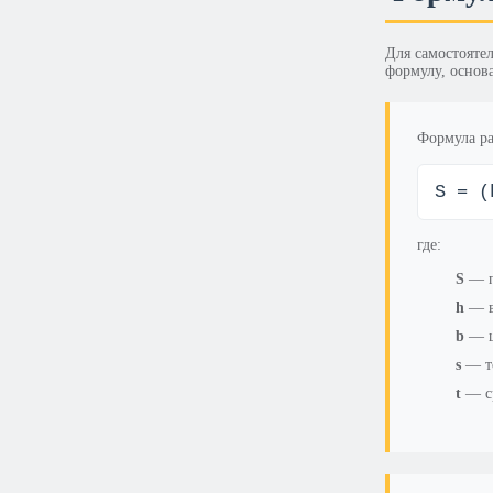
Для самостояте
формулу, основ
Формула ра
S = (
где:
S
— п
h
— в
b
— ш
s
— то
t
— ср