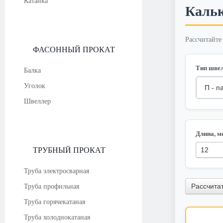
Катанка
Кальк
Рассчитайте
ФАСОННЫЙ ПРОКАТ
Тип шве
Балка
Уголок
Швеллер
Длина, м
ТРУБНЫЙ ПРОКАТ
Труба электросварная
Рассчитат
Труба профильная
Труба горячекатаная
Труба холоднокатаная