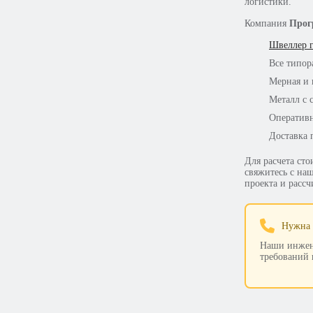
логистики.
Компания
Прог
Швеллер г
Все типор
Мерная и 
Металл с 
Оперативн
Доставка 
Для расчета сто
свяжитесь с на
проекта и рассч
Нужна 
Наши инжене
требований и