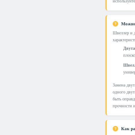
используйте
Можно
Швеллер и 
характерист
Двут
плоск
Швел
униве
Замена двут
одного двут
быть оправд
прочности и
Как ра