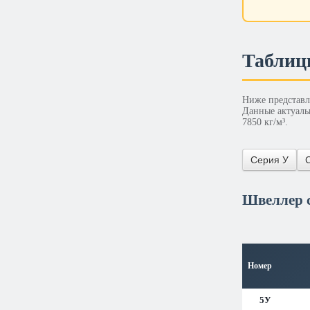
Таблиц
Ниже представл
Данные актуаль
7850 кг/м³.
Серия У
Швеллер с
Номер
5У