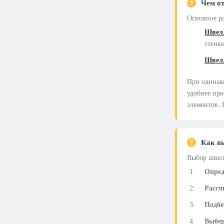
Чем о
Основное ра
Швел
стенк
Швел
При одинако
удобнее при
элементов. 
Как в
Выбор швелл
Опред
Рассч
Подбе
Выбер