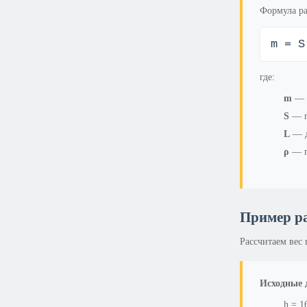
Формула ра
m = S
где:
m
— м
S
— п
L
— д
ρ
— пл
Пример р
Рассчитаем вес
Исходные 
h = 1