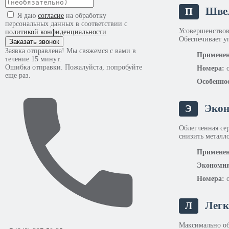
Швел
П
Я даю
согласие
на обработку
персональных данных в соответствии с
Усовершенствов
политикой конфиденциальности
Обеспечивает у
Заказать звонок
Заявка отправлена! Мы свяжемся с вами в
Применен
течение 15 минут.
Ошибка отправки. Пожалуйста, попробуйте
Номера:
о
еще раз.
Особенно
Экон
Э
Облегченная се
снизить металл
Применен
Экономия
Номера:
о
Легк
Л
Максимально об