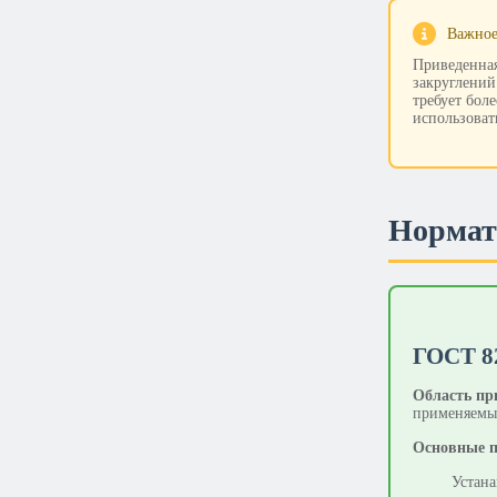
Важное
Приведенная
закруглений
требует бол
использоват
Нормат
ГОСТ 8
Область пр
применяемые
Основные п
Устана