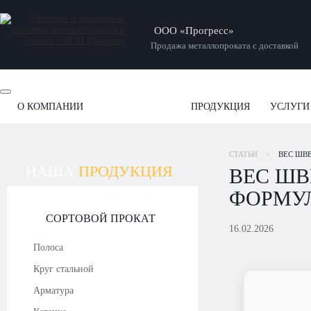
ООО «Прогресс»
Продажа металлопроката с доставкой
О КОМПАНИИ
ПРОДУКЦИЯ
УСЛУГИ
ОТЗЫВЫ
НОВОСТИ
СТАТЬИ
НАШИ РАБОТЫ
СТАТЬИ
>
ВЕС ШВЕ
НАША
ПРОДУКЦИЯ
ВЕС ШВ
ФОРМУЛ
СОРТОВОЙ ПРОКАТ
16.02.2026
Полоса
Круг стальной
Арматура