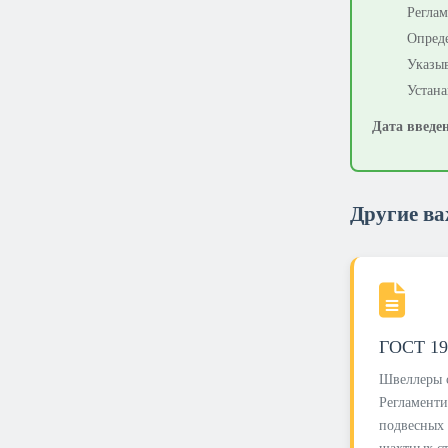
Реглам
Опреде
Указыв
Устана
Дата введе
Другие в
ГОСТ 19
Швеллеры с
Регламенти
подвесных 