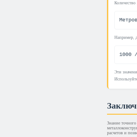
Количество 
Метро
Например, д
1000 
Эти значени
Используйте
Заключ
Знание точного
металлоконстру
расчетов и поз