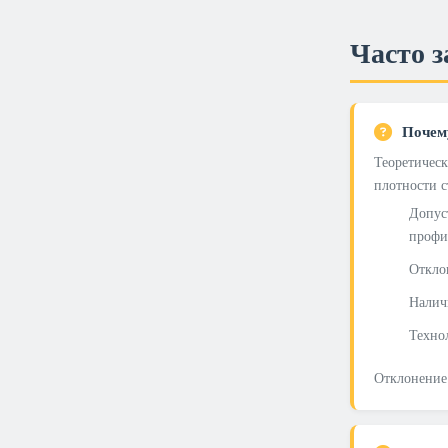
Часто 
Почему
Теоретичес
плотности с
Допус
профи
Откло
Налич
Техно
Отклонение 