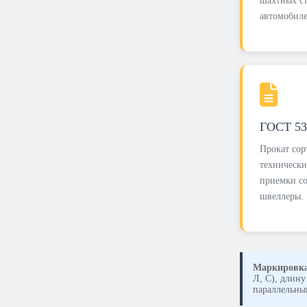
шахтных ст
автомобиле
ГОСТ 53
Прокат со
технически
приемки со
швеллеры.
Маркировка
Л, С), длин
параллельны