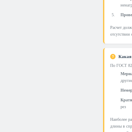
ненаг
Прове
Расчет долж
отсутствии 
Какая
По ГОСТ 82
Мерна
други
Немер
Кратн
рез
Наиболее ра
длины в спр