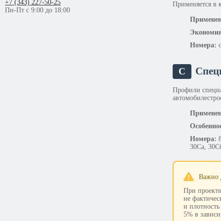
+7 (343) 227-50-25
Применяется в 
Пн-Пт с 9:00 до 18:00
Применен
Экономия
Номера:
о
Спец
С
Профили специа
автомобилестро
Применен
Особенно
Номера:
8
30Са, 30С
Важно 
При проекти
не фактичес
и плотность
5% в зависи