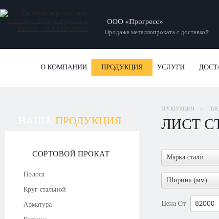
ООО «Прогресс»
Продажа металлопроката с доставкой
О КОМПАНИИ
ПРОДУКЦИЯ
УСЛУГИ
ДОСТ
ПРОДУКЦИЯ
>
ЛИ
НАША
ПРОДУКЦИЯ
ЛИСТ 
СОРТОВОЙ ПРОКАТ
Марка стали
Полоса
Ширина (мм)
Круг стальной
Цена
От
Арматура