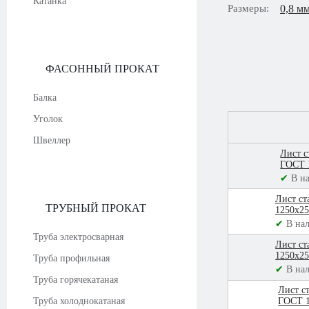
Катанка
Размеры:
0,8 м
ФАСОННЫЙ ПРОКАТ
Балка
Уголок
Швеллер
Лист с
ГОСТ 
✔
В н
Лист ст
ТРУБНЫЙ ПРОКАТ
1250х25
✔
В на
Труба электросварная
Лист ст
1250х25
Труба профильная
✔
В на
Труба горячекатаная
Лист с
Труба холоднокатаная
ГОСТ 1