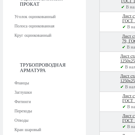
ГОСТ 1
ПРОКАТ
✔
В на
Лист с
Уголок оцинкованный
ГОСТ 
Полоса оцинкованная
✔
В н
Круг оцинкованный
Лист с
79, ГО
✔
В н
Лист ст
1250х25
ТРУБОПРОВОДНАЯ
✔
В на
АРМАТУРА
Лист ст
1250х25
Фланцы
✔
В на
Заглушки
Лист с
ГОСТ 
Фитинги
✔
В н
Переходы
Лист с
Отводы
ГОСТ 
✔
В н
Кран шаровый