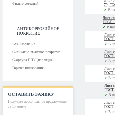
Лист с
Фильтр сетчатый
79, ГО
✔
В н
Лист ст
ГОСТ 1
✔
В на
АНТИКОРРОЗИЙНОЕ
ПОКРЫТИЕ
Лист с
ГОСТ 
✔
В н
ВУС Изоляция
Лист с
Силикатно-эмалевое покрытие
ГОСТ 
Скорлупа ППУ (изоляция)
✔
В н
Горячее цинкование
Лист с
ГОСТ 
✔
В н
Лист с
ГОСТ 
ОСТАВИТЬ ЗАЯВКУ
✔
В н
Получите персональное предложение
Лист с
за 15 минут
ГОСТ 
✔
В н