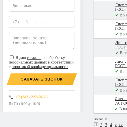
Лист с
ГОСТ 
✔
В н
Лист с
ГОСТ 
✔
В н
Лист с
ГОСТ 
✔
В н
Я даю
согласие
на обработку
Лист с
персональных данных в соответствии
ГОСТ 
с
политикой конфиденциальности
✔
В н
ЗАКАЗАТЬ ЗВОНОК
Лист с
ГОСТ 
✔
В н
+7 (343) 227-50-25
Лист с
79, ГО
Пн-Пт с 9:00 до 18:00
✔
В н
Всего:
98
1
2
3
4
>
>>