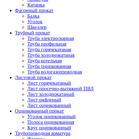
Катанка
Фасонный прокат
Балка
Уголок
Швеллер
Трубный прокат
Труба электросварная
Труба профильная
Труба горячекатаная
Труба холоднокатаная
Труба котельная
Труба оцинкованная
Труба водогазопроводная
Листовой прокат
Лист горячекатаный
Лист просечно-вытяжной ПВЛ
Лист холоднокатаный
Лист рифленый
Лист оцинкованный
Оцинкованный прокат
Уголок оцинкованный
Полоса оцинкованная
Круг оцинкованный
Трубопроводная арматура
Фланцы