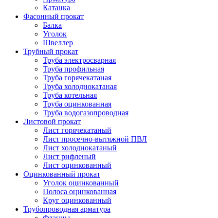
Катанка
Фасонный прокат
Балка
Уголок
Швеллер
Трубный прокат
Труба электросварная
Труба профильная
Труба горячекатаная
Труба холоднокатаная
Труба котельная
Труба оцинкованная
Труба водогазопроводная
Листовой прокат
Лист горячекатаный
Лист просечно-вытяжной ПВЛ
Лист холоднокатаный
Лист рифленый
Лист оцинкованный
Оцинкованный прокат
Уголок оцинкованный
Полоса оцинкованная
Круг оцинкованный
Трубопроводная арматура
Фланцы