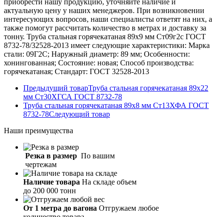
приобрести нашу продукцию, уточняйте наличие и
актуальную цену у наших менеджеров. При возникновении
интересующих вопросов, наши специалисты ответят на них, а
также помогут рассчитать количество в метрах и доставку за
тонну. Труба стальная горячекатаная 89х9 мм Ст09г2с ГОСТ
8732-78/32528-2013 имеет следующие характеристики: Марка
стали: 09Г2С; Наружный диаметр: 89 мм; Особенности:
хонингованная; Состояние: новая; Способ производства:
горячекатаная; Стандарт: ГОСТ 32528-2013
Предыдущий товар
Труба стальная горячекатаная 89х22
мм Ст30ХГСА ГОСТ 8732-78
Труба стальная горячекатаная 89х8 мм Ст13ХФА ГОСТ
8732-78
Следующий товар
Наши
преимущества
Резка в размер
По вашим
чертежам
Наличие товара
На складе объем
до 200 000 тонн
От 1 метра до вагона
Отгружаем любое
количество товара